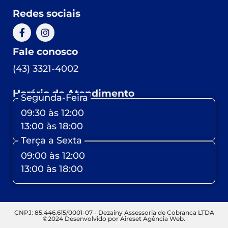
Redes sociais
Fale conosco
(43) 3321-4002
Horário de Atendimento
Segunda-Feira
09:30 às 12:00
13:00 às 18:00
Terça a Sexta
09:00 às 12:00
13:00 às 18:00
CNPJ: 85.446.615/0001-07 - Dezainy Assessoria de Cobranca LTDA
©2024 Desenvolvido por Aireset Agência Web.