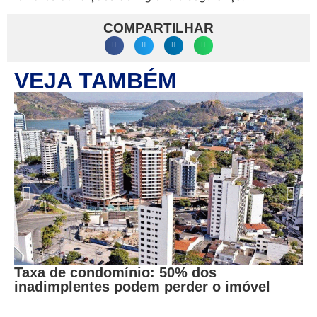
COMPARTILHAR
VEJA TAMBÉM
O 
u
Taxa de condomínio: 50% dos
inadimplentes podem perder o imóvel