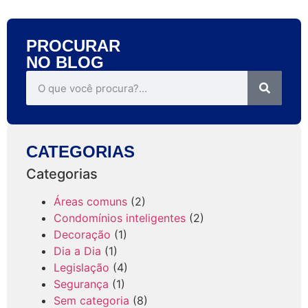
PROCURAR
NO BLOG
CATEGORIAS
Categorias
Áreas comuns
(2)
Condomínios inteligentes
(2)
Decoração
(1)
Dia a Dia
(1)
Legislação
(4)
Segurança
(1)
Sem categoria
(8)