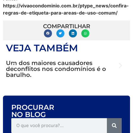
https://vivaocondominio.com.br/ptype_news/confira-
regras-de-etiqueta-para-areas-de-uso-comum/
COMPARTILHAR
VEJA TAMBÉM
Um dos maiores causadores
deconflitos nos condomínios é o
R
barulho.
r
PROCURAR
NO BLOG