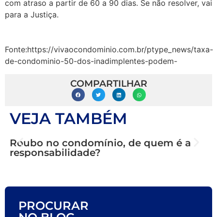
com atraso a partir de 60 a 90 dias. Se não resolver, vai
para a Justiça.
Fonte:https://vivaocondominio.com.br/ptype_news/taxa-
de-condominio-50-dos-inadimplentes-podem-
COMPARTILHAR
VEJA TAMBÉM
C
c
Roubo no condomínio, de quem é a
responsabilidade?
PROCURAR