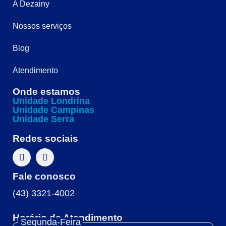
A Dezainy
Nossos serviços
Blog
Atendimento
Onde estamos
Unidade Londrina
Unidade Campinas
Unidade Serra
Redes sociais
Fale conosco
(43) 3321-4002
Horário de Atendimento
Segunda-Feira