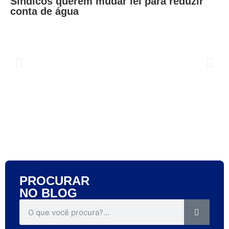
Síndicos querem mudar lei para reduzir
C
conta de água
c
PROCURAR
NO BLOG