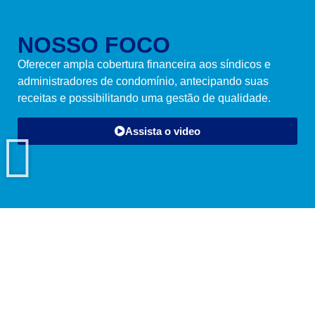
NOSSO FOCO
Oferecer ampla cobertura financeira aos síndicos e
administradores de condomínio, antecipando suas
receitas e possibilitando uma gestão de qualidade.
Assista o video
Dezainy
Dezainy
FAÇA O
Londrina
Campinas
DOWLOAD
DO NOSSO